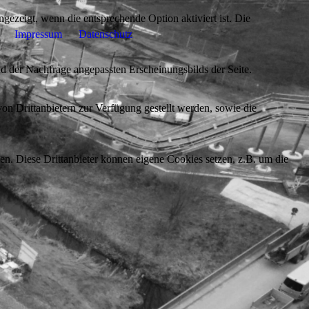
ezeigt, wenn die entsprechende Option aktiviert ist. Die
Impressum
Datenschutz
d der Nachfrage angepassten Erscheinungsbilds der Seite.
on Drittanbietern zur Verfügung gestellt werden, sowie die
den. Diese Drittanbieter können eigene Cookies setzen, z.B. um die