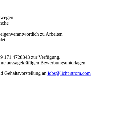
swegen 

nche 

 eigenverantwortlich zu Arbeiten 

let
49 171 4728343 zur Verfügung.
f Ihre aussagekräftigen Bewerbungsunterlagen
nd Gehaltsvorstellung an
jobs@licht-strom.com