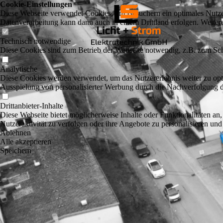
Cookie-Einstellungen
Diese Webseite verwendet Cookies, um Besuchern ein optimales Nutzerer
Datenverarbeitung kann dann auch in einem Drittland erfolgen. Weiter
Technisch notwendige
Diese Cookies sind zum Betrieb der Webseite notwendig, z.B. zum Sch
Analytische
Diese Cookies werden verwendet, um das Nutzererlebnis weiter zu optim
Ausspielung von personalisierter Werbung durch die Nachverfolgung de
Drittanbieter-Inhalte
Diese Webseite bietet möglicherweise Inhalte oder Funktionalitäten an,
Nutzeraktivität zu verfolgen oder ihre Angebote zu personalisieren und
Ablehnen
Alle akzeptieren
Speichern