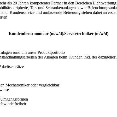
 mehr als 20 Jahren kompetenter Partner in den Bereichen Lichtwerbu
litätsperipherie, Tor- und Schrankenanlagen sowie Beleuchtungsanlage
hland. Kundenservice und umfassende Betreuung stehen dabei an erster
erten
Kundendienstmonteur (m/w/d)/Servicetechniker (m/w/d)
nlagen rund um unser Produktportfolio

standhaltungsarbeiten der Anlagen beim  Kunden inkl. der dazugehör
Arbeitseinsätze
er, Mechatroniker oder vergleichbar

weise 

te Umgangsformen 

hwindelfreiheit 
